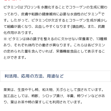
ビタミンCはプロリンを水酸化することでコラーゲンの生成に関わ
※
っており、皮膚や粘膜の健康維持に必要な水溶性のビタミン
で
す。したがって、ビタミンCが欠乏するとコラーゲン生成が減少し
て組織が脆くなり、出血しやすくなります (壊血病)。また、抗酸
化作用があります。
※: ビタミンは体の調子を整えるのに欠かせない栄養素で、13種類
あり、それぞれ体内での働きが異なります。これらは各ビタミン
の定められた量を含んでいれば、栄養機能食品として表示するこ
とができます。
利活用、応用の方法、用途など
果実は、生食や干し柿，和え物，天ぷらとして食されています。
加工品としては、柿酢，シロップ漬け，羊羹，柿ワインなどがあ
り、葉はお茶や柿の葉すしにも利用されています。