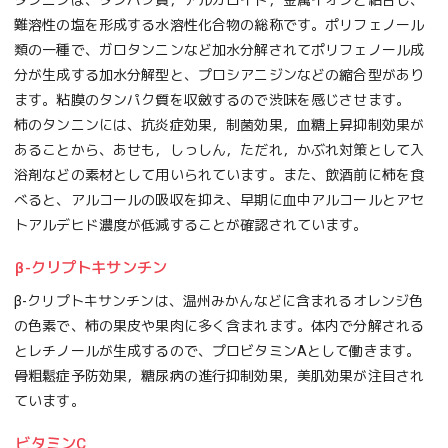
タンニンは、タンパク質，アルカロイド，金属イオンと結合し、
難溶性の塩を形成する水溶性化合物の総称です。ポリフェノール
類の一種で、ガロタンニンなど加水分解されてポリフェノール成
分が生成する加水分解型と、プロシアニジンなどの縮合型があり
ます。粘膜のタンパク質を収斂するので渋味を感じさせます。
柿のタンニンには、抗炎症効果，制菌効果，血糖上昇抑制効果が
あることから、あせも，しっしん，ただれ，かぶれ対策として入
浴剤などの素材として用いられています。また、飲酒前に柿を食
べると、アルコールの吸収を抑え、早期に血中アルコールとアセ
トアルデヒド濃度が低減することが確認されています。
β-クリプトキサンチン
β-クリプトキサンチンは、温州みかんなどに含まれるオレンジ色
の色素で、柿の果皮や果肉に多く含まれます。体内で分解される
とレチノールが生成するので、プロビタミンAとして働きます。
骨粗鬆症予防効果，糖尿病の進行抑制効果，美肌効果が注目され
ています。
ビタミンC