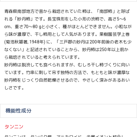
青森県南部地方で昔から栽培されていた柿は、「南部柿」と呼ば
れる「妙丹柿」です。長宝珠形をした小形の渋柿で、高さ5～6
cm、重さ70～80 gと小さく、種がほとんどできません。小粒なが
ら味が濃厚で、干し柿用として人気があります。果樹園芸学上巻
(菊池秋雄著, 1948年) に、「三戸郡の妙丹は200年前後の老木も少
なくない」と記述されていることから、妙丹柿は250年以上前か
ら栽培されていると考えられています。
妙丹柿は脱渋しても食べられますが、むしろ干し柿づくりに向い
ています。竹串に刺して吊す独特の方法で、もともと味が濃厚な
妙丹柿をじっくり自然乾燥させるので、やさしく深みがあるおい
しさです。
機能性成分
タンニン