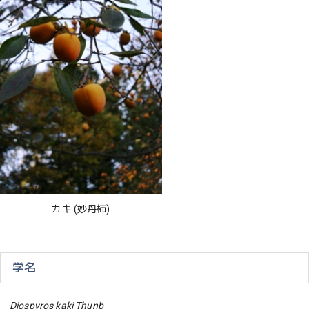
カキ (妙丹柿)
学名
Diospyros kaki Thunb