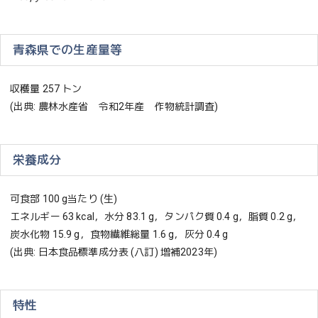
青森県での生産量等
収穫量 257 トン
(出典: 農林水産省 令和2年産 作物統計調査)
栄養成分
可食部 100 g当たり (生)
エネルギー 63 kcal，水分 83.1 g，タンパク質 0.4 g，脂質 0.2 g，
炭水化物 15.9 g，食物繊維総量 1.6 g，灰分 0.4 g
(出典: 日本食品標準成分表 (八訂) 増補2023年)
特性