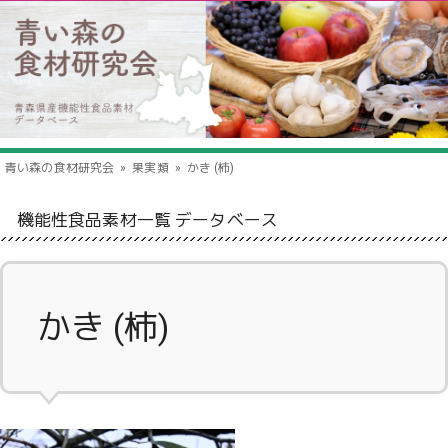
青い森の食材研究会
果実類
かき (柿)
機能性食品素材一覧 データベース
かき (柿)