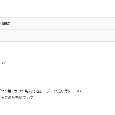
木)締切
いて
て
ドブック第9版の新規素材追加・データ更新等について
ブックの配布について